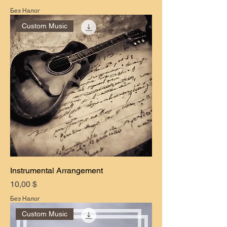
Без Налог
Custom Music
Instrumental Arrangement
Цена
10,00 $
Без Налог
Custom Music