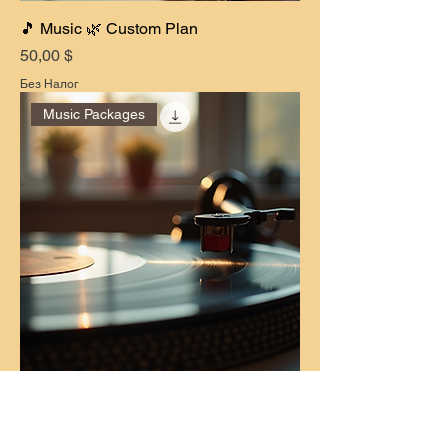
🎵 Music 🌿 Custom Plan
Цена
50,00 $
Без Налог
Music Packages
🎵 Music 🌳 Pro Plan
Цена
70,00 $